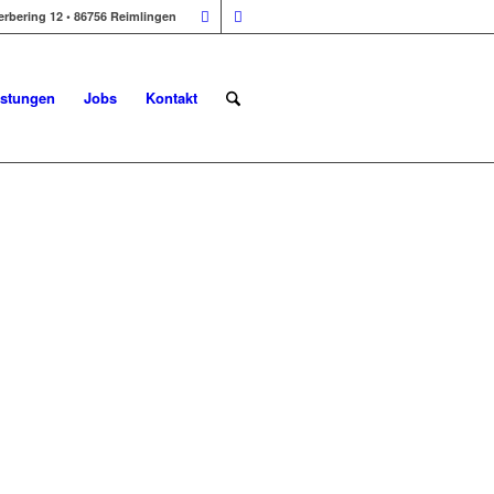
erbering 12 • 86756 Reimlingen
istungen
Jobs
Kontakt