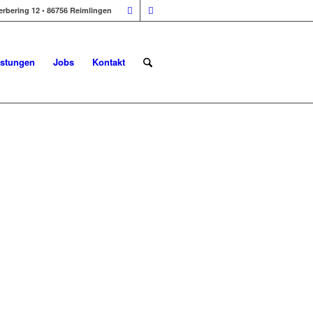
erbering 12 • 86756 Reimlingen
istungen
Jobs
Kontakt