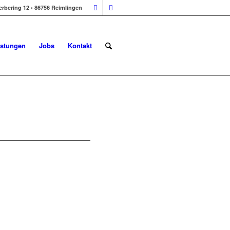
erbering 12 • 86756 Reimlingen
istungen
Jobs
Kontakt