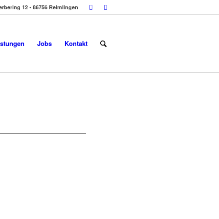
erbering 12 • 86756 Reimlingen
istungen
Jobs
Kontakt